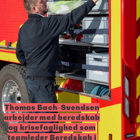
Thomas Bach-Svendsen
arbejder med beredskab
og krisefaglighed som
teamleder Beredskab i