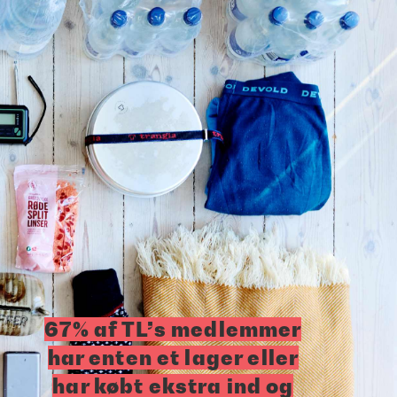
67% af TL’s medlemmer
har enten et lager eller
har købt ekstra ind og