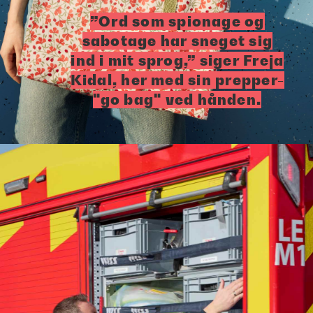
”Ord som spionage og
sabotage har sneget sig
ind i mit sprog,” siger Freja
Kidal, her med sin prepper-
"go bag" ved hånden.