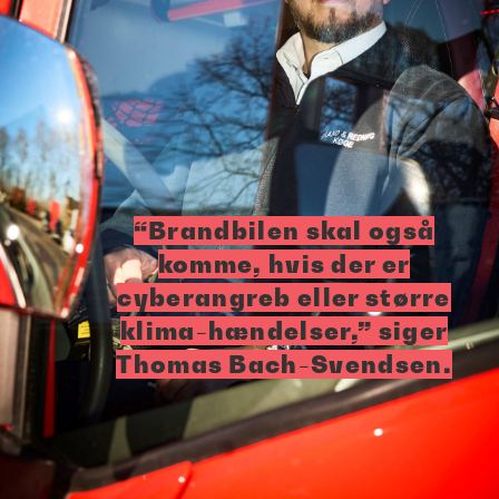
“Brandbilen skal også
komme, hvis der er
cyberangreb eller større
klima-hændelser,” siger
Thomas Bach-Svendsen.