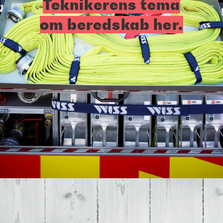
Teknikerens tema
om beredskab her.
Opening
https://tl.dk/faa-viden-og-inspiration/teknikerenplus/artikler/sabotage-har-sneget-sig-ind-i-mit-sprog/