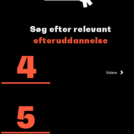
Søg efter relevant
efteruddannelse
4
Videre
5