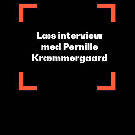
Læs interview
med Pernille
Kræmmergaard