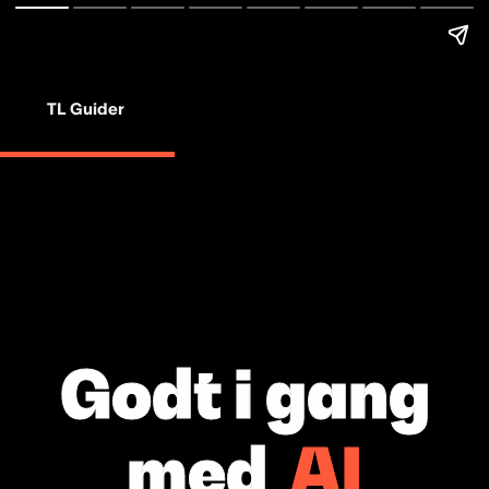
TL Guider
Godt i gang
med
AI