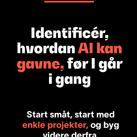
Identificér,
hvordan
AI kan
gavne,
før I går
i gang
Start småt, start med
enkle projekter,
og byg
videre derfra.